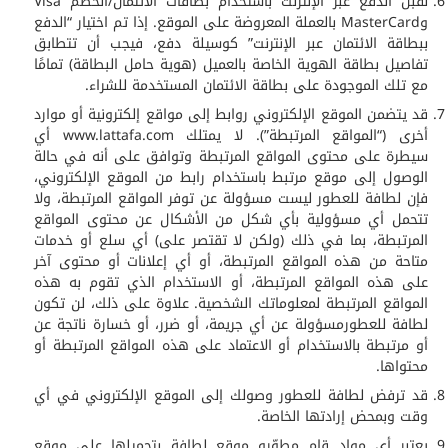
نقبل الدفع عبر الإنترنت باستخدام بطاقات الائتمان/الخصم Visa
وMasterCard بالعملة المعروضة على الموقع. إذا تم اختيار “الدفع
ببطاقة الائتمان عبر الإنترنت” كوسيلة دفع، فيجب أن تتطابق
تفاصيل بطاقة الهوية الخاصة بالعميل (هوية حامل البطاقة) تمامًا
مع تلك الموجودة على بطاقة الائتمان المستخدمة للشراء.
قد يتضمن الموقع الإلكتروني روابط إلى مواقع إلكترونية أو موارد
أخرى (“المواقع المرتبطة”). لا يمتلك www.lattafa.com أي
سيطرة على محتوى المواقع المرتبطة وتوافق على أنه في حالة
الوصول إلى موقع مرتبط باستخدام رابط من الموقع الإلكتروني،
فإن لطافة للعطور ليست مسؤولة عن توفر المواقع المرتبطة، ولا
تتحمل أي مسؤولية بأي شكل من الأشكال عن محتوى المواقع
المرتبطة، بما في ذلك (ولكن لا تقتصر على) أي سلع أو خدمات
متاحة من هذه المواقع المرتبطة، أو أي إعلانات أو محتوى آخر
على هذه المواقع المرتبطة، أو الاستخدام الذي تقوم به هذه
المواقع المرتبطة لمعلوماتك الشخصية. علاوة على ذلك، لن تكون
لطافة للعطورمسؤولة عن أي جريمة، أو ضرر، أو خسارة ناتجة عن
أو مرتبطة بالاستخدام أو الاعتماد على هذه المواقع المرتبطة أو
محتواها.
قد ترفض لطافة للعطور وصولك إلى الموقع الإلكتروني في أي
وقت وبمحض إرادتها الخاصة.
يعتبر أي مواد قام مطوِّرو موقع لطافة بتحميلها على موقع