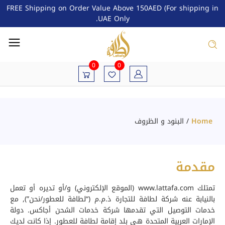
FREE Shipping on Order Value Above 150AED (For shipping in
UAE Only.
0
0
Home
/
البنود و الظروف
مقدمة
تمتلك www.lattafa.com (الموقع الإلكتروني) و/أو تديره أو تعمل
بالنيابة عنه شركة لطافة للتجارة ذ.م.م (“لطافة للعطور/نحن”), مع
خدمات التوصيل التي تقدمها شركة خدمات الشحن أجاكس. دولة
الإمارات العربية المتحدة هي بلد إقامة لطافة للعطور. إذا كانت لديك