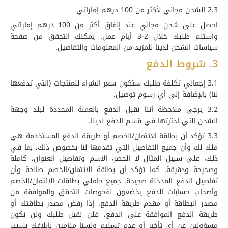
2.3 الشحن مجاني لأكثر من 100 درهم إماراتي
احصل على شحن مجاني عند إنفاق أكثر من 100 درهم إماراتي
واستلم طلبك خلال 2-3 أيام عمل. يمكنك التحقق من صفحة
سياسات الشحن لدينا للمزيد من المعلومات والتفاصيل.
3. شروط الدفع
3.1 إجمالي تكلفة طلبك ستكون سعر الشراء للمنتجات (التي تدفعها
لنا) بالإضافة إلى أي رسوم توصيل.
3.2 يرجى ملاحظة أننا نقبل الدفع بالعملة المحددة لبلد وجهة
الشحن التي اخترتها في قسم الدفع لدينا.
3.3 تؤكد أن بطاقة الائتمان/الخصم أو طريقة الدفع المستخدمة هي
ملك لك وأن جميع التفاصيل التي تقدمها لنا بخصوص ذلك، بما في
ذلك، على سبيل المثال لا الحصر، الاسم وتفاصيل العنوان، كاملة
وصحيحة ودقيقة. كما تؤكد أن بطاقة الائتمان/الخصم صالحة وأن
تفاصيل الدفع المدخلة صحيحة. جميع حاملي بطاقات الائتمان/الخصم
وأصحاب حسابات الدفع يخضعون لفحوصات التحقق والموافقة من
مصدر البطاقة أو مقدم طريقة الدفع. إذا رفض مصدر بطاقتك أو
طريقة الدفع الموافقة على الدفع، فلن نقبل طلبك ولن نكون
مسؤولين عن أي تأخير أو عدم تسليم ولسنا ملزمين بإبلاغك بسبب