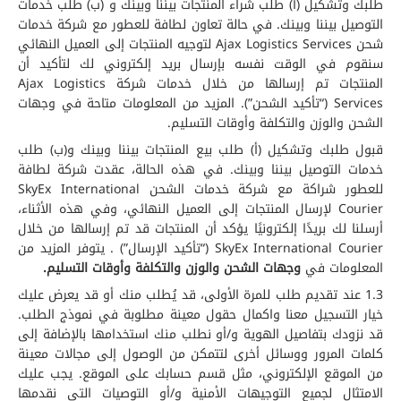
طلبك وتشكيل (أ) طلب شراء المنتجات بيننا وبينك و (ب) طلب خدمات
التوصيل بيننا وبينك. في حالة تعاون لطافة للعطور مع شركة خدمات
شحن Ajax Logistics Services لتوجيه المنتجات إلى العميل النهائي
سنقوم في الوقت نفسه بإرسال بريد إلكتروني لك لتأكيد أن
المنتجات تم إرسالها من خلال خدمات شركة Ajax Logistics
Services (“تأكيد الشحن”). المزيد من المعلومات متاحة في وجهات
الشحن والوزن والتكلفة وأوقات التسليم.
قبول طلبك وتشكيل (أ) طلب بيع المنتجات بيننا وبينك و(ب) طلب
خدمات التوصيل بيننا وبينك. في هذه الحالة، عقدت شركة لطافة
للعطور شراكة مع شركة خدمات الشحن SkyEx International
Courier لإرسال المنتجات إلى العميل النهائي، وفي هذه الأثناء،
أرسلنا لك بريدًا إلكترونيًا يؤكد أن المنتجات قد تم إرسالها من خلال
SkyEx International Courier (“تأكيد الإرسال”) . يتوفر المزيد من
المعلومات في
وجهات الشحن والوزن والتكلفة وأوقات التسليم.
1.3 عند تقديم طلب للمرة الأولى، قد يُطلب منك أو قد يعرض عليك
خيار التسجيل معنا واكمال حقول معينة مطلوبة في نموذج الطلب.
قد نزودك بتفاصيل الهوية و/أو نطلب منك استخدامها بالإضافة إلى
كلمات المرور ووسائل أخرى لتتمكن من الوصول إلى مجالات معينة
من الموقع الإلكتروني، مثل قسم حسابك على الموقع. يجب عليك
الامتثال لجميع التوجيهات الأمنية و/أو التوصيات التي نقدمها