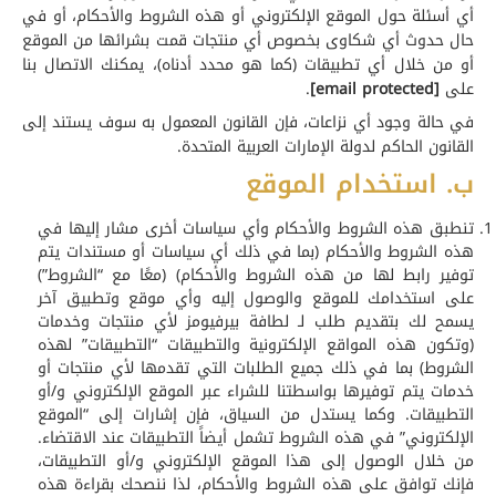
أي أسئلة حول الموقع الإلكتروني أو هذه الشروط والأحكام، أو في
حال حدوث أي شكاوى بخصوص أي منتجات قمت بشرائها من الموقع
أو من خلال أي تطبيقات (كما هو محدد أدناه)، يمكنك الاتصال بنا
على
[email protected]
.
في حالة وجود أي نزاعات، فإن القانون المعمول به سوف يستند إلى
القانون الحاكم لدولة الإمارات العربية المتحدة.
ب. استخدام الموقع
تنطبق هذه الشروط والأحكام وأي سياسات أخرى مشار إليها في
هذه الشروط والأحكام (بما في ذلك أي سياسات أو مستندات يتم
توفير رابط لها من هذه الشروط والأحكام) (معًا مع “الشروط”)
على استخدامك للموقع والوصول إليه وأي موقع وتطبيق آخر
يسمح لك بتقديم طلب لـ لطافة بيرفيومز لأي منتجات وخدمات
(وتكون هذه المواقع الإلكترونية والتطبيقات “التطبيقات” لهذه
الشروط) بما في ذلك جميع الطلبات التي تقدمها لأي منتجات أو
خدمات يتم توفيرها بواسطتنا للشراء عبر الموقع الإلكتروني و/أو
التطبيقات. وكما يستدل من السياق، فإن إشارات إلى “الموقع
الإلكتروني” في هذه الشروط تشمل أيضاً التطبيقات عند الاقتضاء.
من خلال الوصول إلى هذا الموقع الإلكتروني و/أو التطبيقات،
فإنك توافق على هذه الشروط والأحكام، لذا ننصحك بقراءة هذه