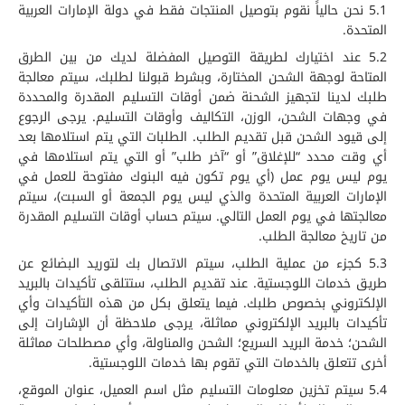
5.1 نحن حالياً نقوم بتوصيل المنتجات فقط في دولة الإمارات العربية
المتحدة.
5.2 عند اختيارك لطريقة التوصيل المفضلة لديك من بين الطرق
المتاحة لوجهة الشحن المختارة، وبشرط قبولنا لطلبك، سيتم معالجة
طلبك لدينا لتجهيز الشحنة ضمن أوقات التسليم المقدرة والمحددة
في وجهات الشحن، الوزن، التكاليف وأوقات التسليم. يرجى الرجوع
إلى قيود الشحن قبل تقديم الطلب. الطلبات التي يتم استلامها بعد
أي وقت محدد “للإغلاق” أو “آخر طلب” أو التي يتم استلامها في
يوم ليس يوم عمل (أي يوم تكون فيه البنوك مفتوحة للعمل في
الإمارات العربية المتحدة والذي ليس يوم الجمعة أو السبت)، سيتم
معالجتها في يوم العمل التالي. سيتم حساب أوقات التسليم المقدرة
من تاريخ معالجة الطلب.
5.3 كجزء من عملية الطلب، سيتم الاتصال بك لتوريد البضائع عن
طريق خدمات اللوجستية. عند تقديم الطلب، ستتلقى تأكيدات بالبريد
الإلكتروني بخصوص طلبك. فيما يتعلق بكل من هذه التأكيدات وأي
تأكيدات بالبريد الإلكتروني مماثلة، يرجى ملاحظة أن الإشارات إلى
الشحن؛ خدمة البريد السريع؛ الشحن والمناولة، وأي مصطلحات مماثلة
أخرى تتعلق بالخدمات التي تقوم بها خدمات اللوجستية.
5.4 سيتم تخزين معلومات التسليم مثل اسم العميل، عنوان الموقع،