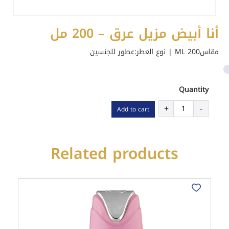
أنا أبيض مزيل عرق – 200 مل
مقاس200 ML | نوع العطر:
عطور للجنسين
Quantity
أنا
+
-
Add to cart
أبيض
مزيل
عرق
Related products
-
200
مل
quantity