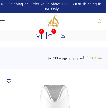
FREE Shipping on Order Value Above 150AED (For shipping in
UAE Only.
0
0
Home
/
أنا أبيض مزيل عرق – 200 مل