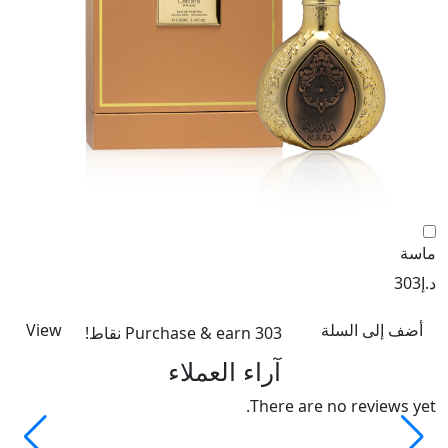
ماسة
را
د.إ
303
د.إ
أضف إلى السلة
View
Purchase & earn 303 نقاط!
آراء العملاء
There are no reviews yet.