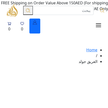
FREE Shipping on Order Value Above 150AED (For shipping
in UAE Only.
0
0
Home
/
العريق جولد