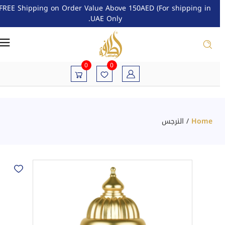
FREE Shipping on Order Value Above 150AED (For shipping in
UAE Only.
0
0
Home
/
النرجس