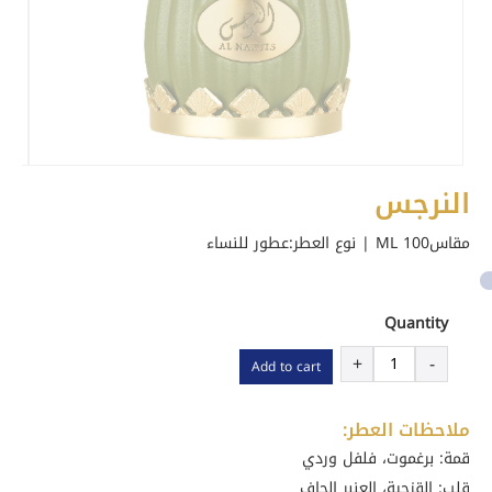
النرجس
مقاس100 ML | نوع العطر:
عطور للنساء
Quantity
النرجس
+
-
Add to cart
quantity
ملاحظات العطر:
قمة: برغموت، فلفل وردي
قلب: القزحية، العنبر الجاف