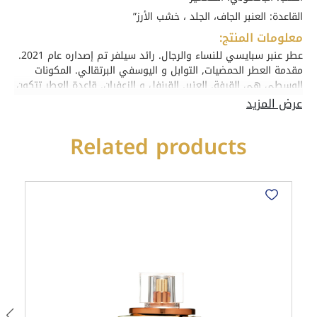
القاعدة: العنبر الجاف، الجلد ، خشب الأرز”
معلومات المنتج:
عطر عنبر سبايسي للنساء والرجال. رائد سيلفر تم إصداره عام 2021.
مقدمة العطر الحمضيات, التوابل و اليوسفي البرتقالي. المكونات
الوسطى هي القرفة, العنبر, القرنفل و الزعفران. قاعدة العطر تتكون
من الفانيليا, العنبر, المسك, الجلد و العود.
Related products