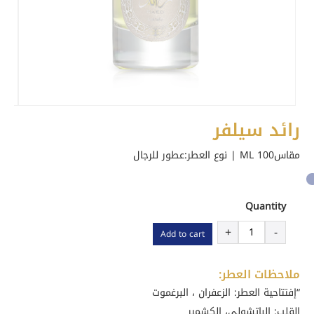
رائد سيلفر
مقاس100 ML | نوع العطر:
عطور للرجال
Quantity
رائد
+
-
Add to cart
سيلفر
quantity
ملاحظات العطر:
“إفتتاحية العطر: الزعفران ، البرغموت
القلب: الباتشولي، الكشمير