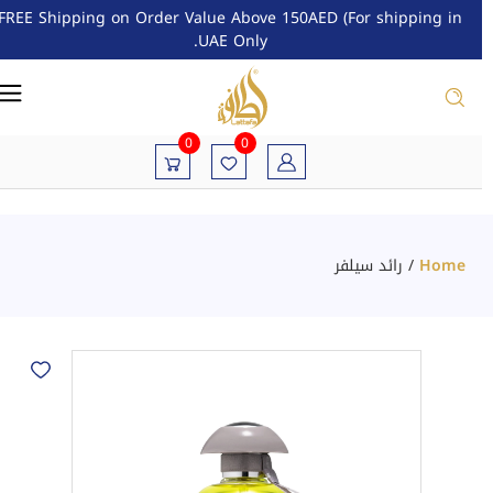
FREE Shipping on Order Value Above 150AED (For shipping in
UAE Only.
0
0
Home
/
رائد سيلفر