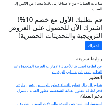
ساعات العمل: – من 9 صباحًا إلى 5.30 مساءً من الاثنين إلى
السبت
قم بطلبك الأول مع خصم 10%!
اشترك الآن للحصول على العروض
الترويجية والتحديثات الحصرية!
اشتراك
روابط سريعة
عن لطافة
اتصل بنا للأعمال (الإمارات العربية المتحدة)
دعم
النظام
المدونات
حسابي
الترقيات
العطور
عطور للرجال
عطور للنساء
عطور للجنسين
نيتش إماراتي
فخر لطافة
عطور العناية الشخصية
عطور العناية بالمنزل
دعم العملاء
استفسارات الموزعين
العودة والتبادلات
البنود و الظروف