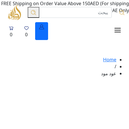
FREE Shipping on Order Value Above 150AED (For shipping
in UAE Only.
0
0
Home
/
عود مود