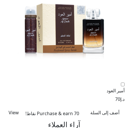
nk
د.إ
أمير العود
د.إ
70
أضف إلى السلة
View
Purchase & earn 70 نقاط!
آراء العملاء