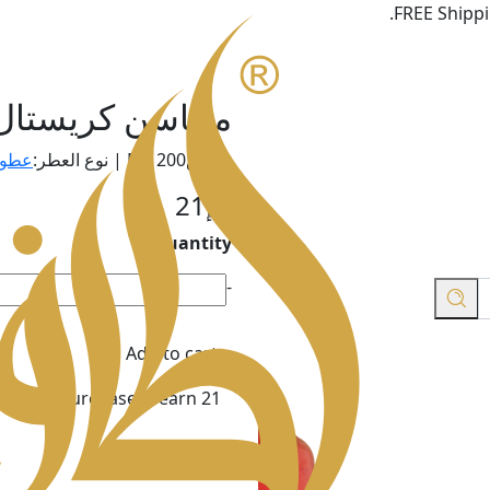
FREE Shippi
محاسن كريستال مزي
مقاس200 ML | نوع العطر:
عطور
د.إ
21
Quantity
محاسن
-
كريستال
مزيل
Add to cart
عرق
-
Purchase & earn 21 نقاط!
250
مل
quantity