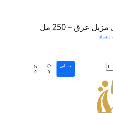
ل عرق – 250 مل
 للنساء
حسابي
+
0
0