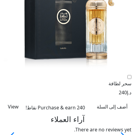
سحر لطافة
عو
د.إ
240
د.إ
أضف إلى السلة
View
Purchase & earn 240 نقاط!
آراء العملاء
There are no reviews yet.