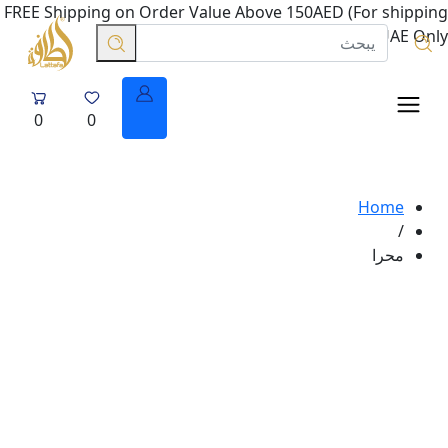
FREE Shipping on Order Value Above 150AED (For shipping
in UAE Only.
0
0
Home
/
محرا