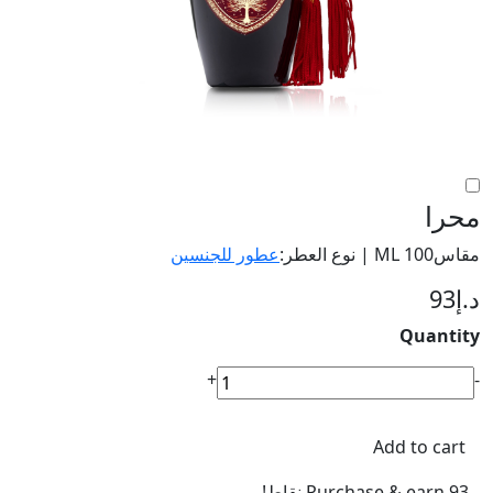
محرا
مقاس100 ML | نوع العطر:
عطور للجنسين
د.إ
93
Quantity
محرا
+
-
quantity
Add to cart
Purchase & earn 93 نقاط!