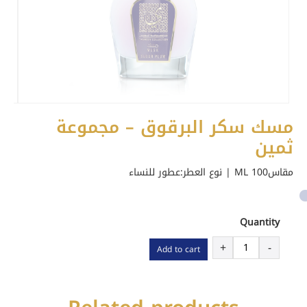
مسك سكر البرقوق – مجموعة
ثمين
مقاس100 ML | نوع العطر:
عطور للنساء
Quantity
مسك
+
-
Add to cart
سكر
البرقوق
-
مجموعة