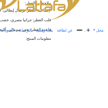
ملاحظات العطر:
“إفتتاحية العطر: برتقال إيطالي، 
قلب العطر: جرانيا مصري، خشب ال
قاعدة العطر: بخور صومالي، أكي
محل
عن لطافة
بقعة وهمية
الترقيات
المدونات
معلومات المنتج: