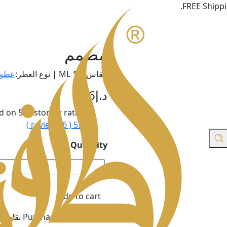
FREE Shippi
مصمم
مقاس100 ML | نوع العطر:
عطور
د.إ
206
ed on
5
customer ratings
reviews )
6
5.00 (
Quantity
مصمم
-
quantity
Add to cart
Purchase & earn 206 نقاط!