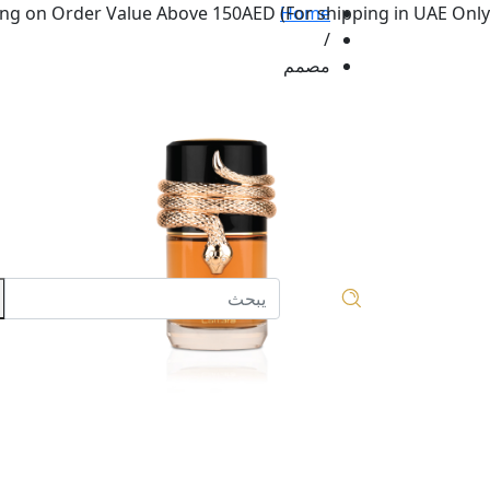
ng on Order Value Above 150AED (For shipping in UAE Only.
Home
/
مصمم