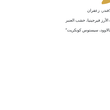
لافندر، زعفران
أرز فيرجينيا، خشب العنبر
جالاوود، سيستوس كونكريت”