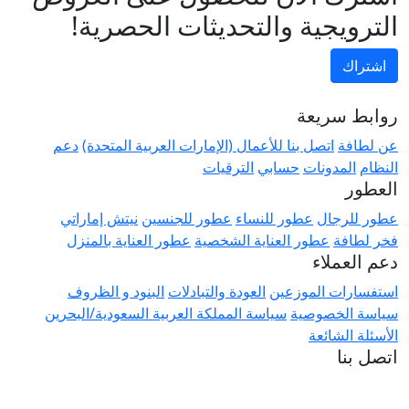
الترويجية والتحديثات الحصرية!
اشتراك
روابط سريعة
عن لطافة
اتصل بنا للأعمال (الإمارات العربية المتحدة)
دعم
النظام
المدونات
حسابي
الترقيات
العطور
عطور للرجال
عطور للنساء
عطور للجنسين
نيتش إماراتي
فخر لطافة
عطور العناية الشخصية
عطور العناية بالمنزل
دعم العملاء
استفسارات الموزعين
العودة والتبادلات
البنود و الظروف
سياسة الخصوصية
سياسة المملكة العربية السعودية/البحرين
الأسئلة الشائعة
اتصل بنا