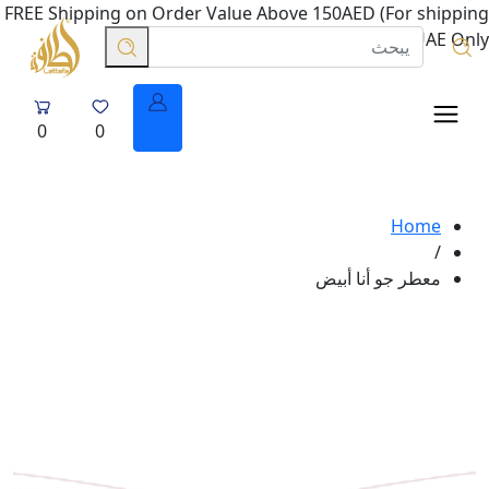
FREE Shipping on Order Value Above 150AED (For shipping
in UAE Only.
0
0
Home
/
معطر جو أنا أبيض