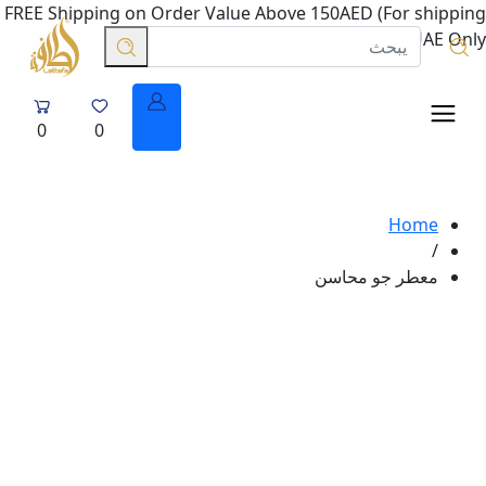
FREE Shipping on Order Value Above 150AED (For shipping
in UAE Only.
0
0
Home
/
معطر جو محاسن