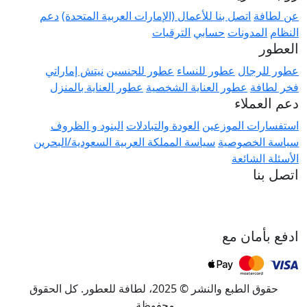
عن لطافة
اتصل بنا للأعمال (الإمارات العربية المتحدة)
دعم
النظام
المدونات
حسابي
الترقيات
العطور
عطور للرجال
عطور للنساء
عطور للجنسين
نيتش إماراتي
فخر لطافة
عطور العناية الشخصية
عطور العناية بالمنزل
دعم العملاء
استفسارات الموزعين
العودة والتبادلات
البنود و الظروف
سياسة الخصوصية
سياسة المملكة العربية السعودية/البحرين
الأسئلة الشائعة
اتصل بنا
ادفع بأمان مع
حقوق الطبع والنشر © 2025، لطافة للعطور. كل الحقوق
محفوظة.