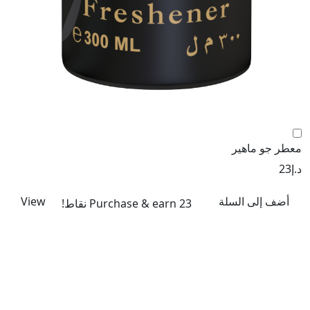
معطر جو ماهير
د.إ
23
أضف إلى السلة
View
Purchase & earn 23 نقاط!