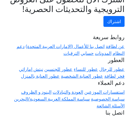
الترويجية والتحديثات الحصرية!
اشتراك
روابط سريعة
عن لطافة
اتصل بنا للأعمال (الإمارات العربية المتحدة)
دعم
النظام
المدونات
حسابي
الترقيات
العطور
عطور للرجال
عطور للنساء
عطور للجنسين
نيتش إماراتي
فخر لطافة
عطور العناية الشخصية
عطور العناية بالمنزل
دعم العملاء
استفسارات الموزعين
العودة والتبادلات
البنود و الظروف
سياسة الخصوصية
سياسة المملكة العربية السعودية/البحرين
الأسئلة الشائعة
اتصل بنا