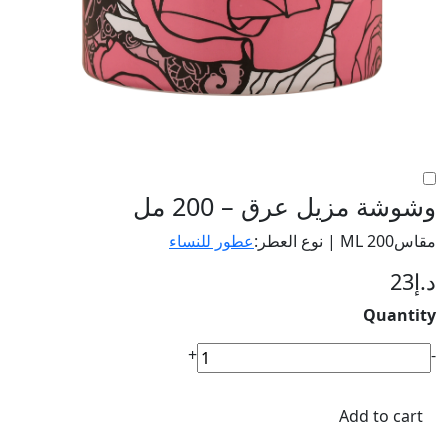
وشوشة مزيل عرق – 200 مل
مقاس200 ML | نوع العطر:
عطور للنساء
د.إ
23
Quantity
وشوشة
+
-
مزيل
عرق
Add to cart
-