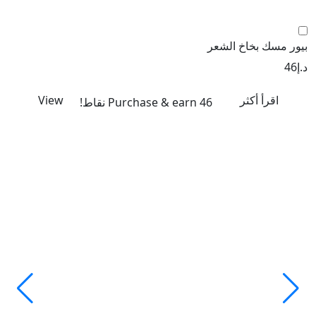
بيور مسك بخاخ الشعر
د.إ
46
اقرأ أكثر
View
Purchase & earn 46 نقاط!