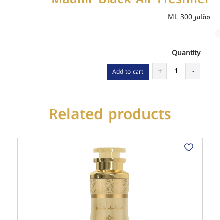
مقاس300 ML
Quantity
Maahir
+
-
Add to cart
Black
Air
Freshner
Related products
quantity