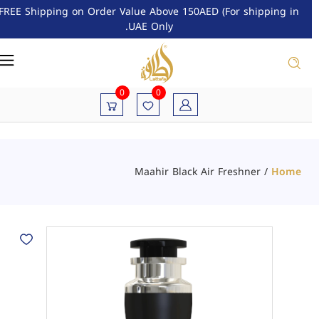
FREE Shipping on Order Value Above 150AED (For shipping in
UAE Only.
0
0
Maahir Black Air Freshner
/
Home