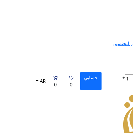
 للجنسين
حسابي
+
AR
0
0