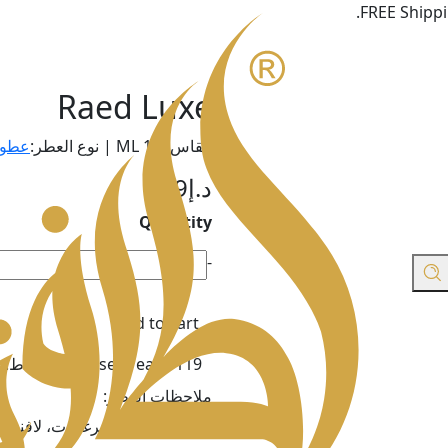
FREE Shippi
Raed Luxe
مقاس100 ML | نوع العطر:
عطور
د.إ
119
Quantity
Raed
-
Luxe
quantity
Add to cart
Purchase & earn 119 نقاط!
ملاحظات العطر:
“إفتتاحية العطر: برغموت، لافندر