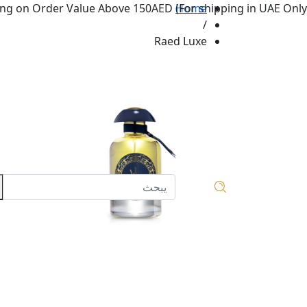
ng on Order Value Above 150AED (For shipping in UAE Only.
Home
/
Raed Luxe