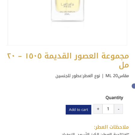
مجموعة العصور القديمة ١٥٠٥ – ٢٠
مل
مقاس20 ML | نوع العطر:
عطور للجنسين
Quantity
مجموعة
+
-
Add to cart
العصور
القديمة
١٥٠٥
ملاحظات العطر:
-
“إفتتاحية العطر: الكرز الأسود، الزعفران